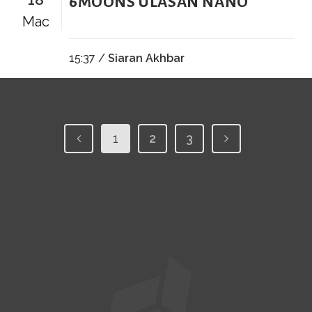
6MOONS ULASAN NANO
Mac
15:37 /
Siaran Akhbar
1
2
3