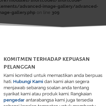
ore/modules/shortcodes/shortcode-
lements/advanced-image-gallery/advanced-
mage-gallery.php
on line
309
KOMITMEN TERHADAP KEPUASAN
PELANGGAN
Kami komited untuk memastikan anda berpuas
hati.
Hubungi Kami
dan kami akan segera
menjawab sebarang soalan anda tentang
syarikat kami atau produk kami. Rangkaian
pengedar
antarabangsa kami juga tersedia