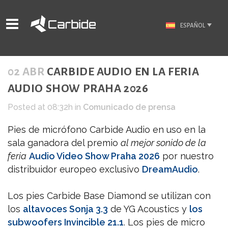
ESPAÑOL
02 ABR
CARBIDE AUDIO EN LA FERIA
AUDIO SHOW PRAHA 2026
Posted at 08:32h
in
Comunicado de prensa
Pies de micrófono Carbide Audio en uso en la
sala ganadora del premio
al mejor sonido de la
feria
Audio Video Show Praha 2026
por nuestro
distribuidor europeo exclusivo
DreamAudio
.
Los pies Carbide Base Diamond se utilizan con
los
altavoces Sonja 3.3
de YG Acoustics y
los
subwoofers Invincible 21.1
. Los pies de micro