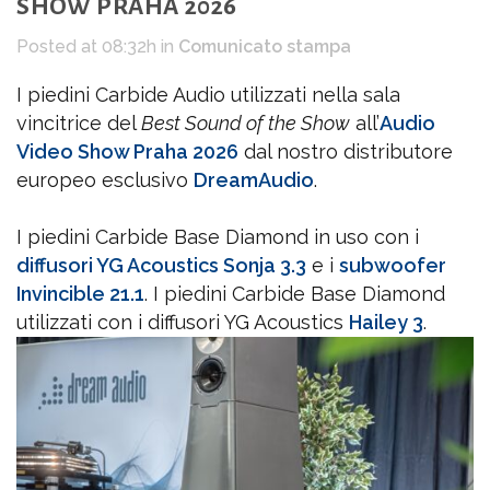
SHOW PRAHA 2026
Posted at 08:32h
in
Comunicato stampa
I piedini Carbide Audio utilizzati nella sala
vincitrice del
Best Sound of the Show
all’
Audio
Video Show Praha 2026
dal nostro distributore
europeo esclusivo
DreamAudio
.
I piedini Carbide Base Diamond in uso con i
diffusori YG Acoustics Sonja 3.3
e i
subwoofer
Invincible 21.1
. I piedini Carbide Base Diamond
utilizzati con i diffusori YG Acoustics
Hailey 3
.