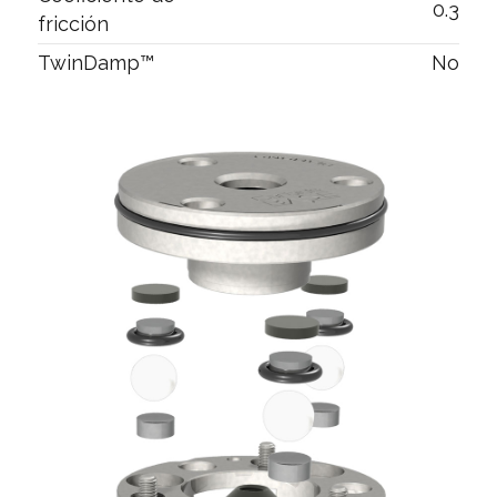
0.3
fricción
TwinDamp™
No