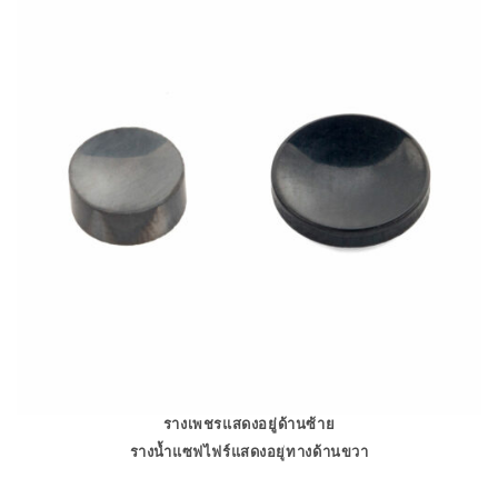
รางเพชรแสดงอยู่ด้านซ้าย
รางน้ำแซฟไฟร์แสดงอยู่ทางด้านขวา