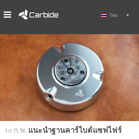
ไทย
10 ก.พ.
แนะนำฐานคาร์ไบด์แซฟไฟร์