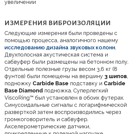
увеличении
ИЗМЕРЕНИЯ ВИБРОИЗОЛЯЦИИ
Следующие измерения были проведены с
помощью процесса, аналогичного нашему
исследованию дизайна звуковых колонн
.
Двухполосная акустическая система и
сабвуфер были размещены на бетонном полу.
Отдельные полезные грузы весом 3,6 кг (8
фунтов) были помещены на вершину
3 шипов
,
подножку
Carbide Base
подставку и
Carbide
Base Diamond
подножка. Суперлегкий
ViscoRing™ был установлен в обоих футерах.
Синусоидальные сигналы с логарифмической
разверткой затем воспроизводились через
громкоговоритель и сабвуфер.
Акселерометрические датчики,
прикрепленные к полезной нагрузке,