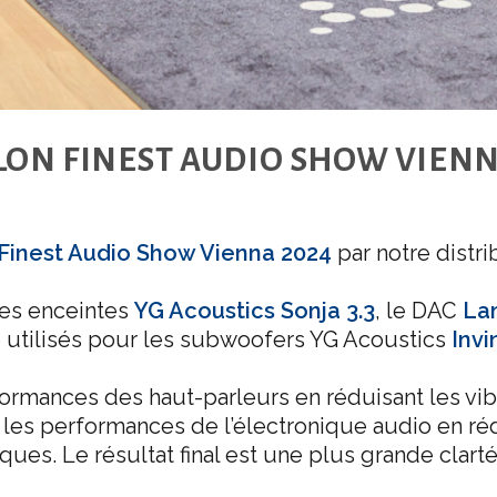
LON FINEST AUDIO SHOW VIENN
e
Finest Audio Show Vienna 2024
par notre distr
les enceintes
YG Acoustics
Sonja 3.3
, le DAC
La
 utilisés pour les subwoofers YG Acoustics
Invi
rmances des haut-parleurs en réduisant les vibr
t les performances de l’électronique audio en réd
ques. Le résultat final est une plus grande clart