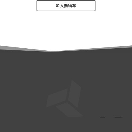
quantity
加入购物车
© Carbide Audio LLC