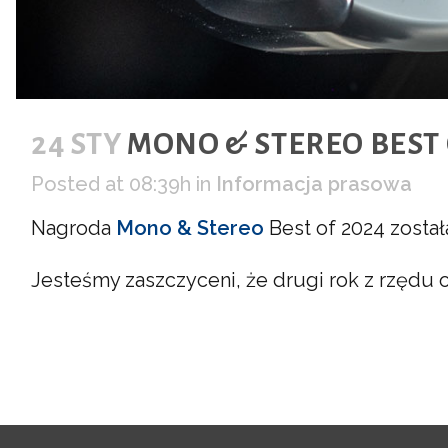
24 STY
MONO & STEREO BEST 
Posted at 08:39h
in
Informacja prasowa
Nagroda
Mono & Stereo
Best of 2024 został
Jesteśmy zaszczyceni, że drugi rok z rzędu