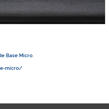
de Base Micro
.
se-micro/