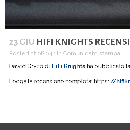
23 GIU
HIFI KNIGHTS RECENSI
Posted at 08:04h
in
Comunicato stampa
Dawid Gryzb di
HiFi Knights
ha pubblicato la
Legga la recensione completa: https:
//hifi